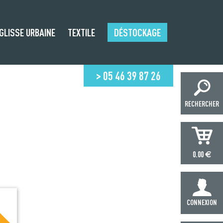
GLISSE URBAINE
TEXTILE
DÉSTOCKAGE
> 05 46 39 87 26
RECHERCHER
€
0.00
CONNEXION