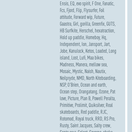
Ensis
,
EQ
,
evo spirit
,
F One
,
Fanatic
,
Fcs
,
Fjord
,
Flip
,
Flysurfer
,
Foil
attitude
,
Forward wip
,
Future
,
Gaastra
,
Girl
,
gorilla
,
Greenfix
,
GUTS
,
HB Surfkite
,
Herschel
,
hexatraction
,
Hold up paddle
,
Homeboy
,
Hq
,
Independent
,
Ion
,
Jansport
,
Jart
,
Jobe
,
Kanulock
,
Ketos
,
Loaded
,
Long
island
,
Lost
,
Lufi
,
Maa bikes
,
Madness
,
Manera
,
mellow sea
,
Mosaic
,
Mystic
,
Naish
,
Nautix
,
Neilpryde
,
NMD
,
North Kiteboarding
,
NSP
,
O'Brien
,
Ocean and earth
,
Ocean step
,
Orangatang
,
Ozone
,
Pat
love
,
Picture
,
Plan B
,
Powell Peralta
,
Primitive
,
Prolimit
,
Quiksilver
,
Real
skateboards
,
Red paddle
,
RJC
,
Rotomod
,
Royal truck
,
RRD
,
RS Pro
,
Rusty
,
Saint Jacques
,
Salty crew
,