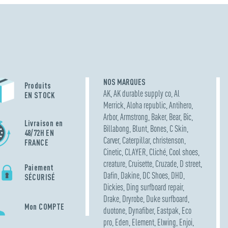
NOS MARQUES
Produits
AK
,
AK durable supply co
,
Al
EN STOCK
Merrick
,
Aloha republic
,
Antihero
,
Arbor
,
Armstrong
,
Baker
,
Bear
,
Bic
,
Livraison en
Billabong
,
Blunt
,
Bones
,
C Skin
,
48/72H EN
Carver
,
Caterpillar
,
christenson
,
FRANCE
Cinetic
,
CLAYER
,
Cliché
,
Cool shoes
,
creature
,
Cruisette
,
Cruzade
,
D street
,
Paiement
Dafin
,
Dakine
,
DC Shoes
,
DHD
,
SÉCURISÉ
Dickies
,
Ding surfboard repair
,
Drake
,
Dryrobe
,
Duke surfboard
,
Mon COMPTE
duotone
,
Dynafiber
,
Eastpak
,
Eco
pro
,
Eden
,
Element
,
Elwing
,
Enjoi
,