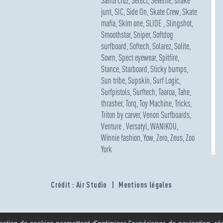
Santa cruz
,
Select
,
Severne
,
shake
junt
,
SIC
,
Side On
,
Skate Crew
,
Skate
mafia
,
Skim one
,
SLIDE
,
Slingshot
,
Smoothstar
,
Sniper
,
Softdog
surfboard
,
Softech
,
Solarez
,
Solite
,
Sovrn
,
Spect eyewear
,
Spitfire
,
Stance
,
Starboard
,
Sticky bumps
,
Sun tribe
,
Supskin
,
Surf Logic
,
Surfpistols
,
Surftech
,
Taaroa
,
Tahe
,
thrasher
,
Torq
,
Toy Machine
,
Tricks
,
Triton by carver
,
Venon Surfboards
,
Venture
,
Versatyl
,
WANIKOU
,
Winnie fashion
,
Yow
,
Zero
,
Zeus
,
Zoo
York
Crédit : Air Studio
Mentions légales