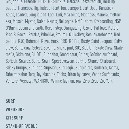
Girl
,
gorilla
,
Greenfix
,
GUTS
,
HB Surfkite
,
Herschel
,
hexatraction
,
Hold up
paddle
,
Homeboy
,
Hq
,
Independent
,
Ion
,
Jansport
,
Jart
,
Jobe
,
Kanulock
,
Ketos
,
Loaded
,
Long island
,
Lost
,
Lufi
,
Maa bikes
,
Madness
,
Manera
,
mellow
sea
,
Mosaic
,
Mystic
,
Naish
,
Nautix
,
Neilpryde
,
NMD
,
North Kiteboarding
,
NSP
,
O'Brien
,
Ocean and earth
,
Ocean step
,
Orangatang
,
Ozone
,
Pat love
,
Picture
,
Plan B
,
Powell Peralta
,
Primitive
,
Prolimit
,
Quiksilver
,
Real skateboards
,
Red
paddle
,
RJC
,
Rotomod
,
Royal truck
,
RRD
,
RS Pro
,
Rusty
,
Saint Jacques
,
Salty
crew
,
Santa cruz
,
Select
,
Severne
,
shake junt
,
SIC
,
Side On
,
Skate Crew
,
Skate
mafia
,
Skim one
,
SLIDE
,
Slingshot
,
Smoothstar
,
Sniper
,
Softdog surfboard
,
Softech
,
Solarez
,
Solite
,
Sovrn
,
Spect eyewear
,
Spitfire
,
Stance
,
Starboard
,
Sticky bumps
,
Sun tribe
,
Supskin
,
Surf Logic
,
Surfpistols
,
Surftech
,
Taaroa
,
Tahe
,
thrasher
,
Torq
,
Toy Machine
,
Tricks
,
Triton by carver
,
Venon Surfboards
,
Venture
,
Versatyl
,
WANIKOU
,
Winnie fashion
,
Yow
,
Zero
,
Zeus
,
Zoo York
SURF
WINDSURF
KITESURF
STAND-UP PADDLE