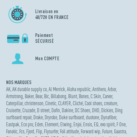
Livraison en
48/72H EN FRANCE
Paiement
SÉCURISÉ
Mon COMPTE
NOS MARQUES
AK
,
AK durable supply co
,
Al Merrick
,
Aloha republic
,
Antihero
,
Arbor
,
Armstrong
,
Baker
,
Bear
,
Bic
,
Billabong
,
Blunt
,
Bones
,
C Skin
,
Carver
,
Caterpillar
,
christenson
,
Cinetic
,
CLAYER
,
Cliché
,
Cool shoes
,
creature
,
Cruisette
,
Cruzade
,
D street
,
Dafin
,
Dakine
,
DC Shoes
,
DHD
,
Dickies
,
Ding
surfboard repair
,
Drake
,
Dryrobe
,
Duke surfboard
,
duotone
,
Dynafiber
,
Eastpak
,
Eco pro
,
Eden
,
Element
,
Elwing
,
Enjoi
,
Ensis
,
EQ
,
evo spirit
,
F One
,
Fanatic
,
Fcs
,
Fjord
,
Flip
,
Flysurfer
,
Foil attitude
,
Forward wip
,
Future
,
Gaastra
,