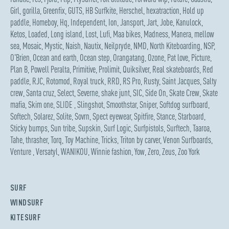
Girl
,
gorilla
,
Greenfix
,
GUTS
,
HB Surfkite
,
Herschel
,
hexatraction
,
Hold up
paddle
,
Homeboy
,
Hq
,
Independent
,
Ion
,
Jansport
,
Jart
,
Jobe
,
Kanulock
,
Ketos
,
Loaded
,
Long island
,
Lost
,
Lufi
,
Maa bikes
,
Madness
,
Manera
,
mellow
sea
,
Mosaic
,
Mystic
,
Naish
,
Nautix
,
Neilpryde
,
NMD
,
North Kiteboarding
,
NSP
,
O'Brien
,
Ocean and earth
,
Ocean step
,
Orangatang
,
Ozone
,
Pat love
,
Picture
,
Plan B
,
Powell Peralta
,
Primitive
,
Prolimit
,
Quiksilver
,
Real skateboards
,
Red
paddle
,
RJC
,
Rotomod
,
Royal truck
,
RRD
,
RS Pro
,
Rusty
,
Saint Jacques
,
Salty
crew
,
Santa cruz
,
Select
,
Severne
,
shake junt
,
SIC
,
Side On
,
Skate Crew
,
Skate
mafia
,
Skim one
,
SLIDE
,
Slingshot
,
Smoothstar
,
Sniper
,
Softdog surfboard
,
Softech
,
Solarez
,
Solite
,
Sovrn
,
Spect eyewear
,
Spitfire
,
Stance
,
Starboard
,
Sticky bumps
,
Sun tribe
,
Supskin
,
Surf Logic
,
Surfpistols
,
Surftech
,
Taaroa
,
Tahe
,
thrasher
,
Torq
,
Toy Machine
,
Tricks
,
Triton by carver
,
Venon Surfboards
,
Venture
,
Versatyl
,
WANIKOU
,
Winnie fashion
,
Yow
,
Zero
,
Zeus
,
Zoo York
SURF
WINDSURF
KITESURF