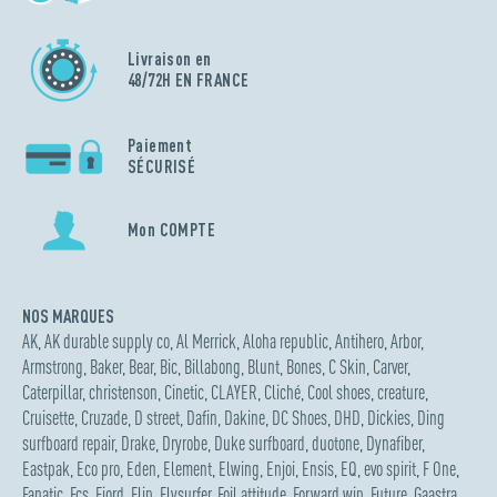
Livraison en
48/72H EN FRANCE
Paiement
SÉCURISÉ
Mon COMPTE
NOS MARQUES
AK
,
AK durable supply co
,
Al Merrick
,
Aloha republic
,
Antihero
,
Arbor
,
Armstrong
,
Baker
,
Bear
,
Bic
,
Billabong
,
Blunt
,
Bones
,
C Skin
,
Carver
,
Caterpillar
,
christenson
,
Cinetic
,
CLAYER
,
Cliché
,
Cool shoes
,
creature
,
Cruisette
,
Cruzade
,
D street
,
Dafin
,
Dakine
,
DC Shoes
,
DHD
,
Dickies
,
Ding
surfboard repair
,
Drake
,
Dryrobe
,
Duke surfboard
,
duotone
,
Dynafiber
,
Eastpak
,
Eco pro
,
Eden
,
Element
,
Elwing
,
Enjoi
,
Ensis
,
EQ
,
evo spirit
,
F One
,
Fanatic
,
Fcs
,
Fjord
,
Flip
,
Flysurfer
,
Foil attitude
,
Forward wip
,
Future
,
Gaastra
,