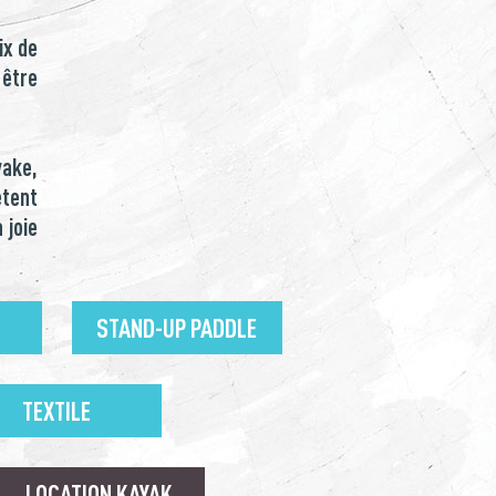
ix de
 être
wake,
étent
 joie
STAND-UP PADDLE
TEXTILE
LOCATION KAYAK