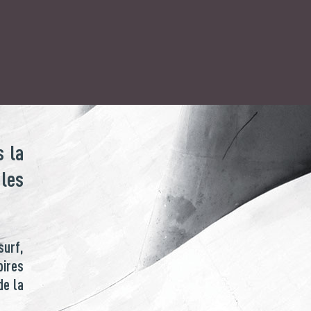
 la
 les
surf,
ires
de la