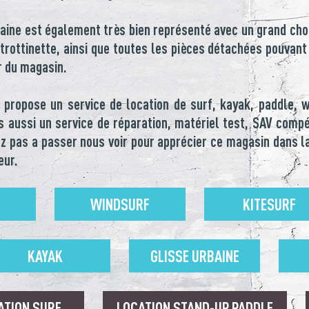
baine est également très bien représenté avec un grand cho
 trottinette, ainsi que toutes les pièces détachées pouvant
r du magasin.
propose un service de location de surf, kayak, paddle, 
 aussi un service de réparation, matériel test, SAV comp
tez pas a passer nous voir pour apprécier ce magasin dans la
eur.
WINDSURF
KITESURF
KAYAK
GLISSE URBAINE
ATION SURF
LOCATION STAND-UP PADDLE