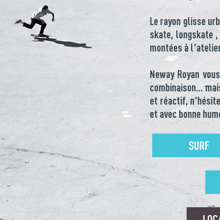
Le rayon glisse ur
skate, longskate ,
montées à l'atelie
Neway Royan vous 
combinaison… mais
et réactif, n'hési
et avec bonne hum
SURF
LOC