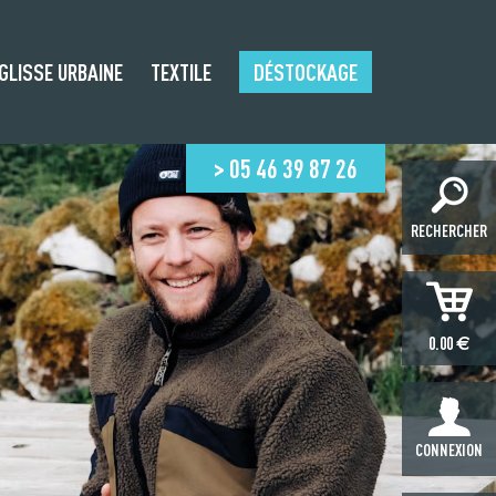
GLISSE URBAINE
TEXTILE
DÉSTOCKAGE
> 05 46 39 87 26
RECHERCHER
€
0.00
CONNEXION