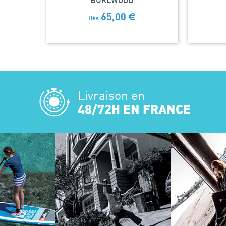
BURLWOOD
65,00
€
Dès
Livraison en
48/72H EN FRANCE