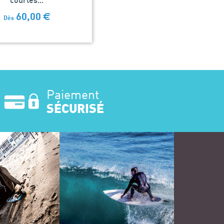
courtes...
60,00
€
Dès
Paiement
SÉCURISÉ