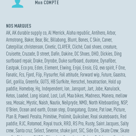
Mon COMPTE
NOS MARQUES
AK
,
AK durable supply co
,
Al Merrick
,
Aloha republic
,
Antihero
,
Arbor
,
Armstrong
,
Baker
,
Bear
,
Bic
,
Billabong
,
Blunt
,
Bones
,
C Skin
,
Carver
,
Caterpillar
,
christenson
,
Cinetic
,
CLAYER
,
Cliché
,
Cool shoes
,
creature
,
Cruisette
,
Cruzade
,
D street
,
Dafin
,
Dakine
,
DC Shoes
,
DHD
,
Dickies
,
Ding
surfboard repair
,
Drake
,
Dryrobe
,
Duke surfboard
,
duotone
,
Dynafiber
,
Eastpak
,
Eco pro
,
Eden
,
Element
,
Elwing
,
Enjoi
,
Ensis
,
EQ
,
evo spirit
,
F One
,
Fanatic
,
Fcs
,
Fjord
,
Flip
,
Flysurfer
,
Foil attitude
,
Forward wip
,
Future
,
Gaastra
,
Girl
,
gorilla
,
Greenfix
,
GUTS
,
HB Surfkite
,
Herschel
,
hexatraction
,
Hold up
paddle
,
Homeboy
,
Hq
,
Independent
,
Ion
,
Jansport
,
Jart
,
Jobe
,
Kanulock
,
Ketos
,
Loaded
,
Long island
,
Lost
,
Lufi
,
Maa bikes
,
Madness
,
Manera
,
mellow
sea
,
Mosaic
,
Mystic
,
Naish
,
Nautix
,
Neilpryde
,
NMD
,
North Kiteboarding
,
NSP
,
O'Brien
,
Ocean and earth
,
Ocean step
,
Orangatang
,
Ozone
,
Pat love
,
Picture
,
Plan B
,
Powell Peralta
,
Primitive
,
Prolimit
,
Quiksilver
,
Real skateboards
,
Red
paddle
,
RJC
,
Rotomod
,
Royal truck
,
RRD
,
RS Pro
,
Rusty
,
Saint Jacques
,
Salty
crew
,
Santa cruz
,
Select
,
Severne
,
shake junt
,
SIC
,
Side On
,
Skate Crew
,
Skate