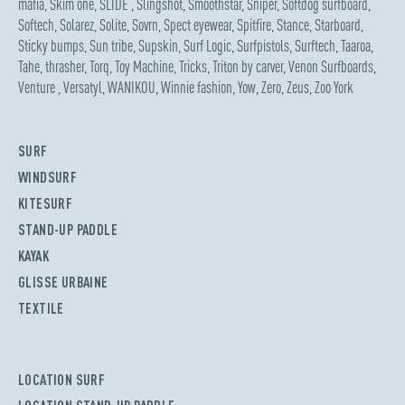
mafia
,
Skim one
,
SLIDE
,
Slingshot
,
Smoothstar
,
Sniper
,
Softdog surfboard
,
Softech
,
Solarez
,
Solite
,
Sovrn
,
Spect eyewear
,
Spitfire
,
Stance
,
Starboard
,
Sticky bumps
,
Sun tribe
,
Supskin
,
Surf Logic
,
Surfpistols
,
Surftech
,
Taaroa
,
Tahe
,
thrasher
,
Torq
,
Toy Machine
,
Tricks
,
Triton by carver
,
Venon Surfboards
,
Venture
,
Versatyl
,
WANIKOU
,
Winnie fashion
,
Yow
,
Zero
,
Zeus
,
Zoo York
SURF
WINDSURF
KITESURF
STAND-UP PADDLE
KAYAK
GLISSE URBAINE
TEXTILE
LOCATION SURF