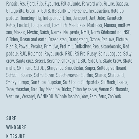
Fanatic
,
Fcs
,
Fjord
,
Flip
,
Flysurfer
,
Foil attitude
,
Forward wip
,
Future
,
Gaastra
,
Girl
,
gorilla
,
Greenfix
,
GUTS
,
HB Surfkite
,
Herschel
,
hexatraction
,
Hold up
paddle
,
Homeboy
,
Hq
,
Independent
,
Ion
,
Jansport
,
Jart
,
Jobe
,
Kanulock
,
Ketos
,
Loaded
,
Long island
,
Lost
,
Lufi
,
Maa bikes
,
Madness
,
Manera
,
mellow
sea
,
Mosaic
,
Mystic
,
Naish
,
Nautix
,
Neilpryde
,
NMD
,
North Kiteboarding
,
NSP
,
O'Brien
,
Ocean and earth
,
Ocean step
,
Orangatang
,
Ozone
,
Pat love
,
Picture
,
Plan B
,
Powell Peralta
,
Primitive
,
Prolimit
,
Quiksilver
,
Real skateboards
,
Red
paddle
,
RJC
,
Rotomod
,
Royal truck
,
RRD
,
RS Pro
,
Rusty
,
Saint Jacques
,
Salty
crew
,
Santa cruz
,
Select
,
Severne
,
shake junt
,
SIC
,
Side On
,
Skate Crew
,
Skate
mafia
,
Skim one
,
SLIDE
,
Slingshot
,
Smoothstar
,
Sniper
,
Softdog surfboard
,
Softech
,
Solarez
,
Solite
,
Sovrn
,
Spect eyewear
,
Spitfire
,
Stance
,
Starboard
,
Sticky bumps
,
Sun tribe
,
Supskin
,
Surf Logic
,
Surfpistols
,
Surftech
,
Taaroa
,
Tahe
,
thrasher
,
Torq
,
Toy Machine
,
Tricks
,
Triton by carver
,
Venon Surfboards
,
Venture
,
Versatyl
,
WANIKOU
,
Winnie fashion
,
Yow
,
Zero
,
Zeus
,
Zoo York
SURF
WINDSURF
KITESURF