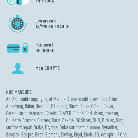
EN STOCK
Livraison en
48/72H EN FRANCE
Paiement
SÉCURISÉ
Mon COMPTE
NOS MARQUES
AK
,
AK durable supply co
,
Al Merrick
,
Aloha republic
,
Antihero
,
Arbor
,
Armstrong
,
Baker
,
Bear
,
Bic
,
Billabong
,
Blunt
,
Bones
,
C Skin
,
Carver
,
Caterpillar
,
christenson
,
Cinetic
,
CLAYER
,
Cliché
,
Cool shoes
,
creature
,
Cruisette
,
Cruzade
,
D street
,
Dafin
,
Dakine
,
DC Shoes
,
DHD
,
Dickies
,
Ding
surfboard repair
,
Drake
,
Dryrobe
,
Duke surfboard
,
duotone
,
Dynafiber
,
Eastpak
,
Eco pro
,
Eden
,
Element
,
Elwing
,
Enjoi
,
Ensis
,
EQ
,
evo spirit
,
F One
,