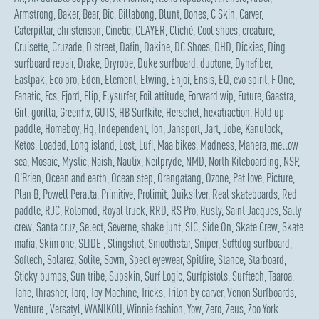
Armstrong
,
Baker
,
Bear
,
Bic
,
Billabong
,
Blunt
,
Bones
,
C Skin
,
Carver
,
Caterpillar
,
christenson
,
Cinetic
,
CLAYER
,
Cliché
,
Cool shoes
,
creature
,
Cruisette
,
Cruzade
,
D street
,
Dafin
,
Dakine
,
DC Shoes
,
DHD
,
Dickies
,
Ding
surfboard repair
,
Drake
,
Dryrobe
,
Duke surfboard
,
duotone
,
Dynafiber
,
Eastpak
,
Eco pro
,
Eden
,
Element
,
Elwing
,
Enjoi
,
Ensis
,
EQ
,
evo spirit
,
F One
,
Fanatic
,
Fcs
,
Fjord
,
Flip
,
Flysurfer
,
Foil attitude
,
Forward wip
,
Future
,
Gaastra
,
Girl
,
gorilla
,
Greenfix
,
GUTS
,
HB Surfkite
,
Herschel
,
hexatraction
,
Hold up
paddle
,
Homeboy
,
Hq
,
Independent
,
Ion
,
Jansport
,
Jart
,
Jobe
,
Kanulock
,
Ketos
,
Loaded
,
Long island
,
Lost
,
Lufi
,
Maa bikes
,
Madness
,
Manera
,
mellow
sea
,
Mosaic
,
Mystic
,
Naish
,
Nautix
,
Neilpryde
,
NMD
,
North Kiteboarding
,
NSP
,
O'Brien
,
Ocean and earth
,
Ocean step
,
Orangatang
,
Ozone
,
Pat love
,
Picture
,
Plan B
,
Powell Peralta
,
Primitive
,
Prolimit
,
Quiksilver
,
Real skateboards
,
Red
paddle
,
RJC
,
Rotomod
,
Royal truck
,
RRD
,
RS Pro
,
Rusty
,
Saint Jacques
,
Salty
crew
,
Santa cruz
,
Select
,
Severne
,
shake junt
,
SIC
,
Side On
,
Skate Crew
,
Skate
mafia
,
Skim one
,
SLIDE
,
Slingshot
,
Smoothstar
,
Sniper
,
Softdog surfboard
,
Softech
,
Solarez
,
Solite
,
Sovrn
,
Spect eyewear
,
Spitfire
,
Stance
,
Starboard
,
Sticky bumps
,
Sun tribe
,
Supskin
,
Surf Logic
,
Surfpistols
,
Surftech
,
Taaroa
,
Tahe
,
thrasher
,
Torq
,
Toy Machine
,
Tricks
,
Triton by carver
,
Venon Surfboards
,
Venture
,
Versatyl
,
WANIKOU
,
Winnie fashion
,
Yow
,
Zero
,
Zeus
,
Zoo York