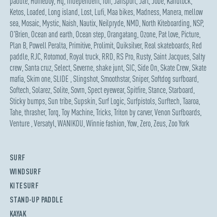
paddle
,
Homeboy
,
Hq
,
Independent
,
Ion
,
Jansport
,
Jart
,
Jobe
,
Kanulock
,
Ketos
,
Loaded
,
Long island
,
Lost
,
Lufi
,
Maa bikes
,
Madness
,
Manera
,
mellow
sea
,
Mosaic
,
Mystic
,
Naish
,
Nautix
,
Neilpryde
,
NMD
,
North Kiteboarding
,
NSP
,
O'Brien
,
Ocean and earth
,
Ocean step
,
Orangatang
,
Ozone
,
Pat love
,
Picture
,
Plan B
,
Powell Peralta
,
Primitive
,
Prolimit
,
Quiksilver
,
Real skateboards
,
Red
paddle
,
RJC
,
Rotomod
,
Royal truck
,
RRD
,
RS Pro
,
Rusty
,
Saint Jacques
,
Salty
crew
,
Santa cruz
,
Select
,
Severne
,
shake junt
,
SIC
,
Side On
,
Skate Crew
,
Skate
mafia
,
Skim one
,
SLIDE
,
Slingshot
,
Smoothstar
,
Sniper
,
Softdog surfboard
,
Softech
,
Solarez
,
Solite
,
Sovrn
,
Spect eyewear
,
Spitfire
,
Stance
,
Starboard
,
Sticky bumps
,
Sun tribe
,
Supskin
,
Surf Logic
,
Surfpistols
,
Surftech
,
Taaroa
,
Tahe
,
thrasher
,
Torq
,
Toy Machine
,
Tricks
,
Triton by carver
,
Venon Surfboards
,
Venture
,
Versatyl
,
WANIKOU
,
Winnie fashion
,
Yow
,
Zero
,
Zeus
,
Zoo York
SURF
WINDSURF
KITESURF
STAND-UP PADDLE
KAYAK