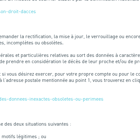
son-droit-dacces
à demander la rectification, la mise à jour, le verrouillage ou en
es, incomplètes ou obsolètes.
érales et particulières relatives au sort des données à caractèr
de prendre en considération le décès de leur proche et/ou de pr
i vous désirez exercer, pour votre propre compte ou pour le co
 à l’adresse postale mentionnée au point 1, vous trouverez en cli
r-des-donnees-inexactes-obsoletes-ou-perimees
ne des deux situations suivantes :
 motifs légitimes ; ou