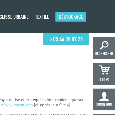
GLISSE URBAINE
TEXTILE
DÉSTOCKAGE
> 05 46 39 87 26
RECHERCHER
€
0.00
ay » utilise et protège les informations que vous
neway-royan.com
(ci-après le « Site »).
CONNEXION