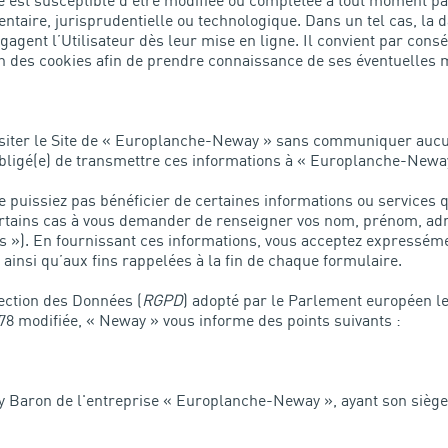
alité est susceptible d’être modifiée ou complétée à tout momen
entaire, jurisprudentielle ou technologique. Dans un tel cas, la d
ngagent l’Utilisateur dès leur mise en ligne. Il convient par cons
tion des cookies afin de prendre connaissance de ses éventuelles 
 visiter le Site de « Europlanche-Neway » sans communiquer auc
bligé(e) de transmettre ces informations à « Europlanche-Newa
 puissiez pas bénéficier de certaines informations ou services q
tains cas à vous demander de renseigner vos nom, prénom, adre
s »). En fournissant ces informations, vous acceptez expresséme
ainsi qu’aux fins rappelées à la fin de chaque formulaire.
ction des Données (
RGPD
) adopté par le Parlement européen le 
1978 modifiée, « Neway » vous informe des points suivants :
 Baron de l'entreprise « Europlanche-Neway », ayant son siège