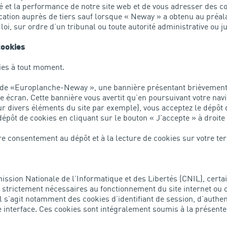
ité et la performance de notre site web et de vous adresser des c
ication auprès de tiers sauf lorsque « Neway » a obtenu au préal
loi, sur ordre d’un tribunal ou toute autorité administrative ou ju
cookies
ies à tout moment.
 de «Europlanche-Neway », une bannière présentant brièvement d
re écran. Cette bannière vous avertit qu’en poursuivant votre na
r divers éléments du site par exemple), vous acceptez le dépôt 
épôt de cookies en cliquant sur le bouton « J'accepte » à droite 
tre consentement au dépôt et à la lecture de cookies sur votre ter
on Nationale de l’Informatique et des Libertés (CNIL), certai
strictement nécessaires au fonctionnement du site internet ou o
Il s’agit notamment des cookies d’identifiant de session, d’authen
e interface. Ces cookies sont intégralement soumis à la présente