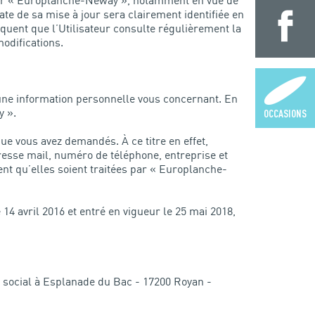
t par « Europlanche-Neway », notamment en vue de
ate de sa mise à jour sera clairement identifiée en
équent que l’Utilisateur consulte régulièrement la
modifications.
une information personnelle vous concernant. En
y ».
OCCASIONS
ue vous avez demandés. À ce titre en effet,
sse mail, numéro de téléphone, entreprise et
nt qu’elles soient traitées par « Europlanche-
14 avril 2016 et entré en vigueur le 25 mai 2018,
 social à Esplanade du Bac - 17200 Royan -