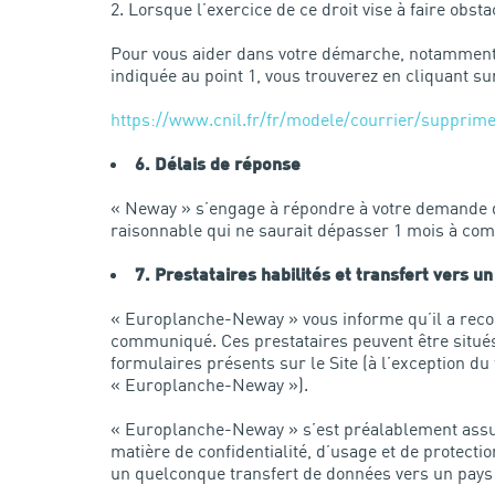
Lorsque l’exercice de ce droit vise à faire obst
Pour vous aider dans votre démarche, notamment si
indiquée au point 1, vous trouverez en cliquant su
https://www.cnil.fr/fr/modele/courrier/supprim
6. Délais de réponse
« Neway » s’engage à répondre à votre demande d’
raisonnable qui ne saurait dépasser 1 mois à com
7. Prestataires habilités et transfert vers u
« Europlanche-Neway » vous informe qu’il a recour
communiqué. Ces prestataires peuvent être situés
formulaires présents sur le Site (à l’exception du
« Europlanche-Neway »).
« Europlanche-Neway » s’est préalablement assuré
matière de confidentialité, d’usage et de protecti
un quelconque transfert de données vers un pays 