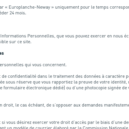
r « Europlanche-Neway » uniquement pour le temps correspondant
céder 24 mois.
 Informations Personnelles, que vous pouvez exercer en nous écr
ble sur ce site.
es
Personnelles qui vous concernent.
et de confidentialité dans le traitement des données à caractèr
ée sous réserve que vous rapportiez la preuve de votre identité
re formulaire électronique dédié) ou d’une photocopie signée de v
n droit, le cas échéant, de s’opposer aux demandes manifesteme
i vous désirez exercer votre droit d’accès par le biais d’une d
ivant un modèle de courrier élaboré par la Commission Nationale 