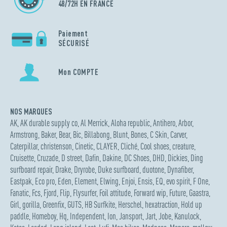
48/72H EN FRANCE
Paiement
SÉCURISÉ
Mon COMPTE
NOS MARQUES
AK
,
AK durable supply co
,
Al Merrick
,
Aloha republic
,
Antihero
,
Arbor
,
Armstrong
,
Baker
,
Bear
,
Bic
,
Billabong
,
Blunt
,
Bones
,
C Skin
,
Carver
,
Caterpillar
,
christenson
,
Cinetic
,
CLAYER
,
Cliché
,
Cool shoes
,
creature
,
Cruisette
,
Cruzade
,
D street
,
Dafin
,
Dakine
,
DC Shoes
,
DHD
,
Dickies
,
Ding
surfboard repair
,
Drake
,
Dryrobe
,
Duke surfboard
,
duotone
,
Dynafiber
,
Eastpak
,
Eco pro
,
Eden
,
Element
,
Elwing
,
Enjoi
,
Ensis
,
EQ
,
evo spirit
,
F One
,
Fanatic
,
Fcs
,
Fjord
,
Flip
,
Flysurfer
,
Foil attitude
,
Forward wip
,
Future
,
Gaastra
,
Girl
,
gorilla
,
Greenfix
,
GUTS
,
HB Surfkite
,
Herschel
,
hexatraction
,
Hold up
paddle
,
Homeboy
,
Hq
,
Independent
,
Ion
,
Jansport
,
Jart
,
Jobe
,
Kanulock
,