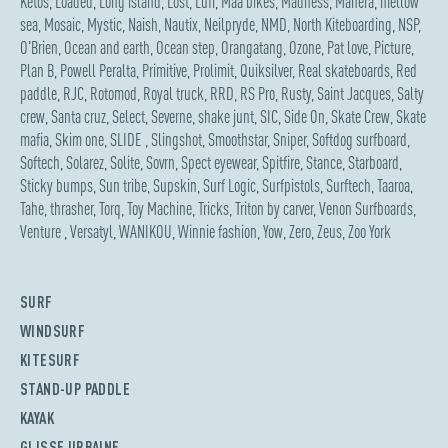
Ketos
,
Loaded
,
Long island
,
Lost
,
Lufi
,
Maa bikes
,
Madness
,
Manera
,
mellow
sea
,
Mosaic
,
Mystic
,
Naish
,
Nautix
,
Neilpryde
,
NMD
,
North Kiteboarding
,
NSP
,
O'Brien
,
Ocean and earth
,
Ocean step
,
Orangatang
,
Ozone
,
Pat love
,
Picture
,
Plan B
,
Powell Peralta
,
Primitive
,
Prolimit
,
Quiksilver
,
Real skateboards
,
Red
paddle
,
RJC
,
Rotomod
,
Royal truck
,
RRD
,
RS Pro
,
Rusty
,
Saint Jacques
,
Salty
crew
,
Santa cruz
,
Select
,
Severne
,
shake junt
,
SIC
,
Side On
,
Skate Crew
,
Skate
mafia
,
Skim one
,
SLIDE
,
Slingshot
,
Smoothstar
,
Sniper
,
Softdog surfboard
,
Softech
,
Solarez
,
Solite
,
Sovrn
,
Spect eyewear
,
Spitfire
,
Stance
,
Starboard
,
Sticky bumps
,
Sun tribe
,
Supskin
,
Surf Logic
,
Surfpistols
,
Surftech
,
Taaroa
,
Tahe
,
thrasher
,
Torq
,
Toy Machine
,
Tricks
,
Triton by carver
,
Venon Surfboards
,
Venture
,
Versatyl
,
WANIKOU
,
Winnie fashion
,
Yow
,
Zero
,
Zeus
,
Zoo York
SURF
WINDSURF
KITESURF
STAND-UP PADDLE
KAYAK
GLISSE URBAINE