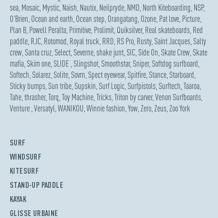
sea
,
Mosaic
,
Mystic
,
Naish
,
Nautix
,
Neilpryde
,
NMD
,
North Kiteboarding
,
NSP
,
O'Brien
,
Ocean and earth
,
Ocean step
,
Orangatang
,
Ozone
,
Pat love
,
Picture
,
Plan B
,
Powell Peralta
,
Primitive
,
Prolimit
,
Quiksilver
,
Real skateboards
,
Red
paddle
,
RJC
,
Rotomod
,
Royal truck
,
RRD
,
RS Pro
,
Rusty
,
Saint Jacques
,
Salty
crew
,
Santa cruz
,
Select
,
Severne
,
shake junt
,
SIC
,
Side On
,
Skate Crew
,
Skate
mafia
,
Skim one
,
SLIDE
,
Slingshot
,
Smoothstar
,
Sniper
,
Softdog surfboard
,
Softech
,
Solarez
,
Solite
,
Sovrn
,
Spect eyewear
,
Spitfire
,
Stance
,
Starboard
,
Sticky bumps
,
Sun tribe
,
Supskin
,
Surf Logic
,
Surfpistols
,
Surftech
,
Taaroa
,
Tahe
,
thrasher
,
Torq
,
Toy Machine
,
Tricks
,
Triton by carver
,
Venon Surfboards
,
Venture
,
Versatyl
,
WANIKOU
,
Winnie fashion
,
Yow
,
Zero
,
Zeus
,
Zoo York
SURF
WINDSURF
KITESURF
STAND-UP PADDLE
KAYAK
GLISSE URBAINE