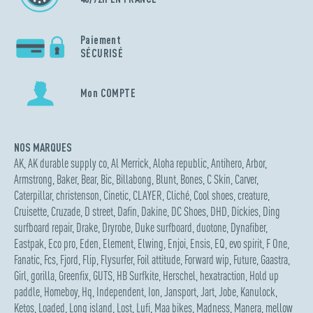
Paiement
SÉCURISÉ
Mon COMPTE
NOS MARQUES
AK
,
AK durable supply co
,
Al Merrick
,
Aloha republic
,
Antihero
,
Arbor
,
Armstrong
,
Baker
,
Bear
,
Bic
,
Billabong
,
Blunt
,
Bones
,
C Skin
,
Carver
,
Caterpillar
,
christenson
,
Cinetic
,
CLAYER
,
Cliché
,
Cool shoes
,
creature
,
Cruisette
,
Cruzade
,
D street
,
Dafin
,
Dakine
,
DC Shoes
,
DHD
,
Dickies
,
Ding
surfboard repair
,
Drake
,
Dryrobe
,
Duke surfboard
,
duotone
,
Dynafiber
,
Eastpak
,
Eco pro
,
Eden
,
Element
,
Elwing
,
Enjoi
,
Ensis
,
EQ
,
evo spirit
,
F One
,
Fanatic
,
Fcs
,
Fjord
,
Flip
,
Flysurfer
,
Foil attitude
,
Forward wip
,
Future
,
Gaastra
,
Girl
,
gorilla
,
Greenfix
,
GUTS
,
HB Surfkite
,
Herschel
,
hexatraction
,
Hold up
paddle
,
Homeboy
,
Hq
,
Independent
,
Ion
,
Jansport
,
Jart
,
Jobe
,
Kanulock
,
Ketos
,
Loaded
,
Long island
,
Lost
,
Lufi
,
Maa bikes
,
Madness
,
Manera
,
mellow