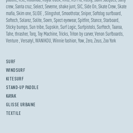
crew
,
Santa cruz
,
Select
,
Severne
,
shake junt
,
SIC
,
Side On
,
Skate Crew
,
Skate
mafia
,
Skim one
,
SLIDE
,
Slingshot
,
Smoothstar
,
Sniper
,
Softdog surfboard
,
Softech
,
Solarez
,
Solite
,
Sovrn
,
Spect eyewear
,
Spitfire
,
Stance
,
Starboard
,
Sticky bumps
,
Sun tribe
,
Supskin
,
Surf Logic
,
Surfpistols
,
Surftech
,
Taaroa
,
Tahe
,
thrasher
,
Torq
,
Toy Machine
,
Tricks
,
Triton by carver
,
Venon Surfboards
,
Venture
,
Versatyl
,
WANIKOU
,
Winnie fashion
,
Yow
,
Zero
,
Zeus
,
Zoo York
SURF
WINDSURF
KITESURF
STAND-UP PADDLE
KAYAK
GLISSE URBAINE
TEXTILE