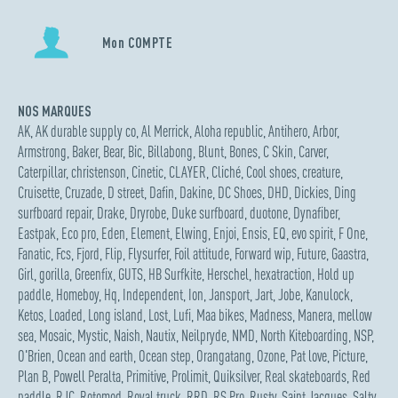
Mon COMPTE
NOS MARQUES
AK
,
AK durable supply co
,
Al Merrick
,
Aloha republic
,
Antihero
,
Arbor
,
Armstrong
,
Baker
,
Bear
,
Bic
,
Billabong
,
Blunt
,
Bones
,
C Skin
,
Carver
,
Caterpillar
,
christenson
,
Cinetic
,
CLAYER
,
Cliché
,
Cool shoes
,
creature
,
Cruisette
,
Cruzade
,
D street
,
Dafin
,
Dakine
,
DC Shoes
,
DHD
,
Dickies
,
Ding
surfboard repair
,
Drake
,
Dryrobe
,
Duke surfboard
,
duotone
,
Dynafiber
,
Eastpak
,
Eco pro
,
Eden
,
Element
,
Elwing
,
Enjoi
,
Ensis
,
EQ
,
evo spirit
,
F One
,
Fanatic
,
Fcs
,
Fjord
,
Flip
,
Flysurfer
,
Foil attitude
,
Forward wip
,
Future
,
Gaastra
,
Girl
,
gorilla
,
Greenfix
,
GUTS
,
HB Surfkite
,
Herschel
,
hexatraction
,
Hold up
paddle
,
Homeboy
,
Hq
,
Independent
,
Ion
,
Jansport
,
Jart
,
Jobe
,
Kanulock
,
Ketos
,
Loaded
,
Long island
,
Lost
,
Lufi
,
Maa bikes
,
Madness
,
Manera
,
mellow
sea
,
Mosaic
,
Mystic
,
Naish
,
Nautix
,
Neilpryde
,
NMD
,
North Kiteboarding
,
NSP
,
O'Brien
,
Ocean and earth
,
Ocean step
,
Orangatang
,
Ozone
,
Pat love
,
Picture
,
Plan B
,
Powell Peralta
,
Primitive
,
Prolimit
,
Quiksilver
,
Real skateboards
,
Red
paddle
,
RJC
,
Rotomod
,
Royal truck
,
RRD
,
RS Pro
,
Rusty
,
Saint Jacques
,
Salty