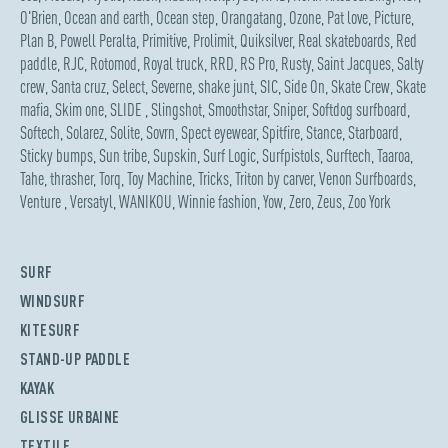
O'Brien
,
Ocean and earth
,
Ocean step
,
Orangatang
,
Ozone
,
Pat love
,
Picture
,
Plan B
,
Powell Peralta
,
Primitive
,
Prolimit
,
Quiksilver
,
Real skateboards
,
Red
paddle
,
RJC
,
Rotomod
,
Royal truck
,
RRD
,
RS Pro
,
Rusty
,
Saint Jacques
,
Salty
crew
,
Santa cruz
,
Select
,
Severne
,
shake junt
,
SIC
,
Side On
,
Skate Crew
,
Skate
mafia
,
Skim one
,
SLIDE
,
Slingshot
,
Smoothstar
,
Sniper
,
Softdog surfboard
,
Softech
,
Solarez
,
Solite
,
Sovrn
,
Spect eyewear
,
Spitfire
,
Stance
,
Starboard
,
Sticky bumps
,
Sun tribe
,
Supskin
,
Surf Logic
,
Surfpistols
,
Surftech
,
Taaroa
,
Tahe
,
thrasher
,
Torq
,
Toy Machine
,
Tricks
,
Triton by carver
,
Venon Surfboards
,
Venture
,
Versatyl
,
WANIKOU
,
Winnie fashion
,
Yow
,
Zero
,
Zeus
,
Zoo York
SURF
WINDSURF
KITESURF
STAND-UP PADDLE
KAYAK
GLISSE URBAINE
TEXTILE