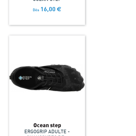
16,00
€
Dès
Ocean step
ERGOGRIP ADULTE -