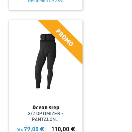
Réduction de 35%
Ocean step
3/2 OPTIMIZER -
PANTALON...
79,00
€
110,00
€
Dès