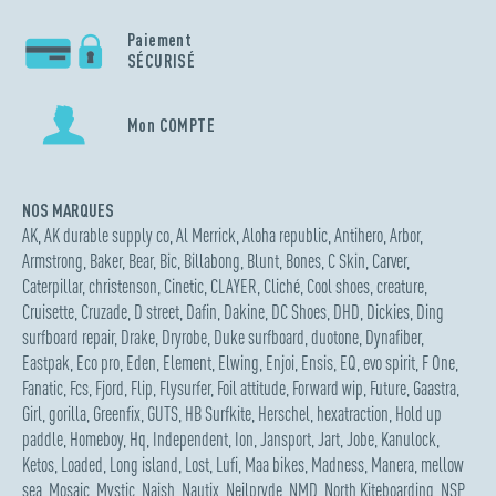
Paiement
SÉCURISÉ
Mon COMPTE
NOS MARQUES
AK
,
AK durable supply co
,
Al Merrick
,
Aloha republic
,
Antihero
,
Arbor
,
Armstrong
,
Baker
,
Bear
,
Bic
,
Billabong
,
Blunt
,
Bones
,
C Skin
,
Carver
,
Caterpillar
,
christenson
,
Cinetic
,
CLAYER
,
Cliché
,
Cool shoes
,
creature
,
Cruisette
,
Cruzade
,
D street
,
Dafin
,
Dakine
,
DC Shoes
,
DHD
,
Dickies
,
Ding
surfboard repair
,
Drake
,
Dryrobe
,
Duke surfboard
,
duotone
,
Dynafiber
,
Eastpak
,
Eco pro
,
Eden
,
Element
,
Elwing
,
Enjoi
,
Ensis
,
EQ
,
evo spirit
,
F One
,
Fanatic
,
Fcs
,
Fjord
,
Flip
,
Flysurfer
,
Foil attitude
,
Forward wip
,
Future
,
Gaastra
,
Girl
,
gorilla
,
Greenfix
,
GUTS
,
HB Surfkite
,
Herschel
,
hexatraction
,
Hold up
paddle
,
Homeboy
,
Hq
,
Independent
,
Ion
,
Jansport
,
Jart
,
Jobe
,
Kanulock
,
Ketos
,
Loaded
,
Long island
,
Lost
,
Lufi
,
Maa bikes
,
Madness
,
Manera
,
mellow
sea
,
Mosaic
,
Mystic
,
Naish
,
Nautix
,
Neilpryde
,
NMD
,
North Kiteboarding
,
NSP
,