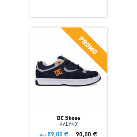
DC Shoes
KALYNX
59,00
€
90,00
€
Dès