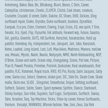
Armstrong
,
Baker
,
Bear
,
Bic
,
Billabong
,
Blunt
,
Bones
,
C Skin
,
Carver
,
Caterpillar
,
christenson
,
Cinetic
,
CLAYER
,
Cliché
,
Cool shoes
,
creature
,
Cruisette
,
Cruzade
,
D street
,
Dafin
,
Dakine
,
DC Shoes
,
DHD
,
Dickies
,
Ding
surfboard repair
,
Drake
,
Dryrobe
,
Duke surfboard
,
duotone
,
Dynafiber
,
Eastpak
,
Eco pro
,
Eden
,
Element
,
Elwing
,
Enjoi
,
Ensis
,
EQ
,
evo spirit
,
F One
,
Fanatic
,
Fcs
,
Fjord
,
Flip
,
Flysurfer
,
Foil attitude
,
Forward wip
,
Future
,
Gaastra
,
Girl
,
gorilla
,
Greenfix
,
GUTS
,
HB Surfkite
,
Herschel
,
hexatraction
,
Hold up
paddle
,
Homeboy
,
Hq
,
Independent
,
Ion
,
Jansport
,
Jart
,
Jobe
,
Kanulock
,
Ketos
,
Loaded
,
Long island
,
Lost
,
Lufi
,
Maa bikes
,
Madness
,
Manera
,
mellow
sea
,
Mosaic
,
Mystic
,
Naish
,
Nautix
,
Neilpryde
,
NMD
,
North Kiteboarding
,
NSP
,
O'Brien
,
Ocean and earth
,
Ocean step
,
Orangatang
,
Ozone
,
Pat love
,
Picture
,
Plan B
,
Powell Peralta
,
Primitive
,
Prolimit
,
Quiksilver
,
Real skateboards
,
Red
paddle
,
RJC
,
Rotomod
,
Royal truck
,
RRD
,
RS Pro
,
Rusty
,
Saint Jacques
,
Salty
crew
,
Santa cruz
,
Select
,
Severne
,
shake junt
,
SIC
,
Side On
,
Skate Crew
,
Skate
mafia
,
Skim one
,
SLIDE
,
Slingshot
,
Smoothstar
,
Sniper
,
Softdog surfboard
,
Softech
,
Solarez
,
Solite
,
Sovrn
,
Spect eyewear
,
Spitfire
,
Stance
,
Starboard
,
Sticky bumps
,
Sun tribe
,
Supskin
,
Surf Logic
,
Surfpistols
,
Surftech
,
Taaroa
,
Tahe
,
thrasher
,
Torq
,
Toy Machine
,
Tricks
,
Triton by carver
,
Venon Surfboards
,
Venture
,
Versatyl
,
WANIKOU
,
Winnie fashion
,
Yow
,
Zero
,
Zeus
,
Zoo York