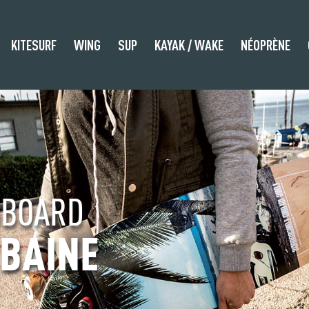
KITESURF
WING
SUP
KAYAK / WAKE
NÉOPRÈNE
GBOARD
GBOARD
GBOARD
RBAINE
RBAINE
RBAINE