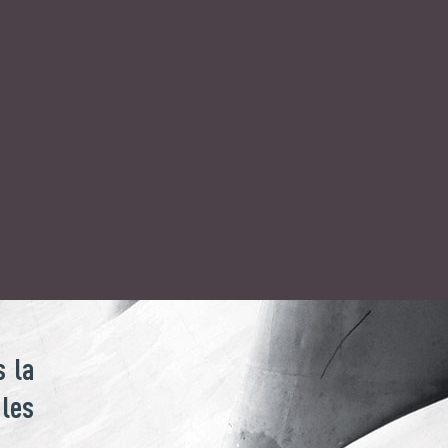
 la
 les