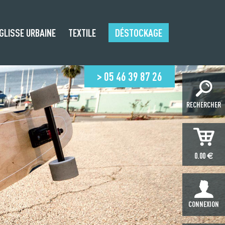
GLISSE URBAINE
TEXTILE
DÉSTOCKAGE
> 05 46 39 87 26
RECHERCHER
€
0.00
CONNEXION