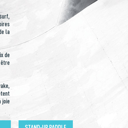
surf,
ires
de la
ix de
 être
wake,
étent
 joie
STAND-UP PADDLE