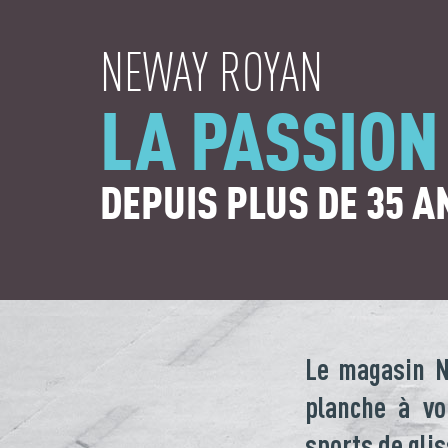
NEWAY ROYAN
LA PASSION
DEPUIS PLUS DE 35 A
Le magasin N
planche à voi
sports de glis