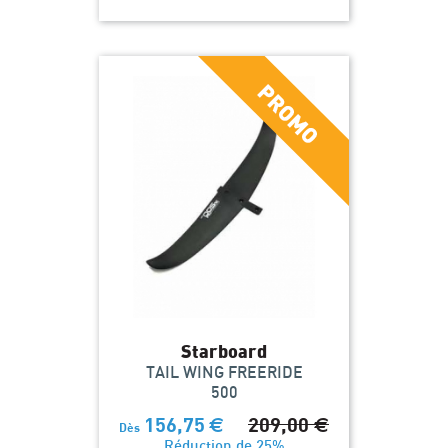
Starboard
TAIL WING FREERIDE
500
156,75
€
209,00
€
Dès
Réduction de 25%