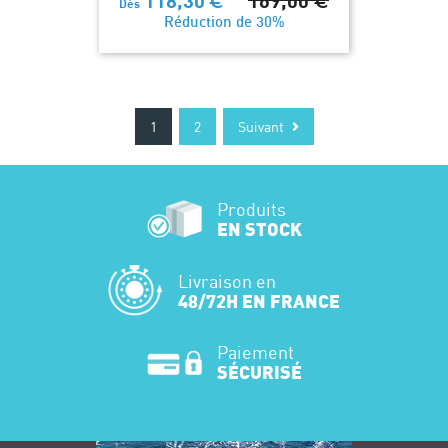
118,30
169,00
Dès
Réduction de 30%
1
2
Suivant
Produits
EN STOCK
Livraison en
48/72H EN FRANCE
Paiement
SÉCURISÉ