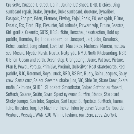
Cruisette
,
Cruzade
,
D street
,
Dafin
,
Dakine
,
DC Shoes
,
DHD
,
Dickies
,
Ding
surfboard repair
,
Drake
,
Dryrobe
,
Duke surfboard
,
duotone
,
Dynafiber
,
Eastpak
,
Eco pro
,
Eden
,
Element
,
Elwing
,
Enjoi
,
Ensis
,
EQ
,
evo spirit
,
F One
,
Fanatic
,
Fcs
,
Fjord
,
Flip
,
Flysurfer
,
Foil attitude
,
Forward wip
,
Future
,
Gaastra
,
Girl
,
gorilla
,
Greenfix
,
GUTS
,
HB Surfkite
,
Herschel
,
hexatraction
,
Hold up
paddle
,
Homeboy
,
Hq
,
Independent
,
Ion
,
Jansport
,
Jart
,
Jobe
,
Kanulock
,
Ketos
,
Loaded
,
Long island
,
Lost
,
Lufi
,
Maa bikes
,
Madness
,
Manera
,
mellow
sea
,
Mosaic
,
Mystic
,
Naish
,
Nautix
,
Neilpryde
,
NMD
,
North Kiteboarding
,
NSP
,
O'Brien
,
Ocean and earth
,
Ocean step
,
Orangatang
,
Ozone
,
Pat love
,
Picture
,
Plan B
,
Powell Peralta
,
Primitive
,
Prolimit
,
Quiksilver
,
Real skateboards
,
Red
paddle
,
RJC
,
Rotomod
,
Royal truck
,
RRD
,
RS Pro
,
Rusty
,
Saint Jacques
,
Salty
crew
,
Santa cruz
,
Select
,
Severne
,
shake junt
,
SIC
,
Side On
,
Skate Crew
,
Skate
mafia
,
Skim one
,
SLIDE
,
Slingshot
,
Smoothstar
,
Sniper
,
Softdog surfboard
,
Softech
,
Solarez
,
Solite
,
Sovrn
,
Spect eyewear
,
Spitfire
,
Stance
,
Starboard
,
Sticky bumps
,
Sun tribe
,
Supskin
,
Surf Logic
,
Surfpistols
,
Surftech
,
Taaroa
,
Tahe
,
thrasher
,
Torq
,
Toy Machine
,
Tricks
,
Triton by carver
,
Venon Surfboards
,
Venture
,
Versatyl
,
WANIKOU
,
Winnie fashion
,
Yow
,
Zero
,
Zeus
,
Zoo York