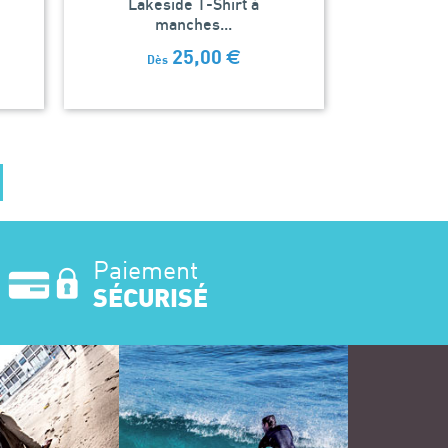
Lakeside T-Shirt à
manches...
25,00
€
Dès
Paiement
SÉCURISÉ