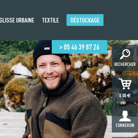
GLISSE URBAINE
TEXTILE
DÉSTOCKAGE
> 05 46 39 87 26
RECHERCHER
€
0.00
CONNEXION