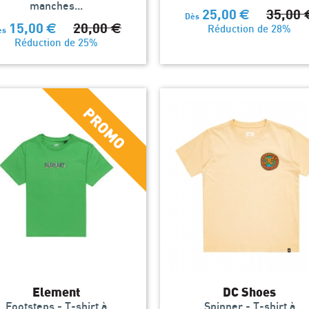
manches...
25,00
€
35,00
Dès
15,00
€
20,00
€
Réduction de 28%
ès
Réduction de 25%
Element
DC Shoes
Footsteps - T-shirt à
Spinner - T-shirt à