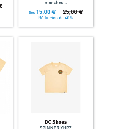
manches...
€
15,00
€
25,00
€
Dès
Réduction de 40%
DC Shoes
SPINNER YHPZ