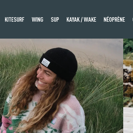
KITESURF
WING
SUP
KAYAK / WAKE
NÉOPRÈNE
TPAK
s
UZ