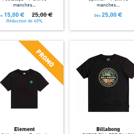
manches...
manches...
15,00
€
25,00
€
25,00
€
ès
Dès
Réduction de 40%
Element
Billabong