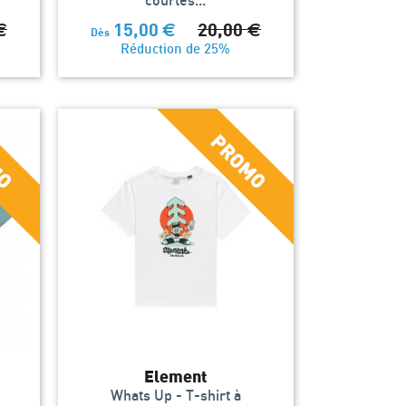
courtes...
€
15,00
€
20,00
€
Dès
Réduction de 25%
Element
Whats Up - T-shirt à