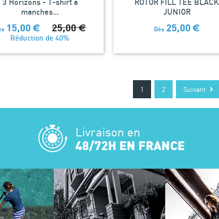
3 Horizons - T-shirt à
ROTOR FILL TEE BLACK
manches...
JUNIOR
15,00
€
25,00
€
25,00
€
ès
Dès
Réduction de 40%
1
2
Suivant
Livraison en
48/72H EN FRANCE