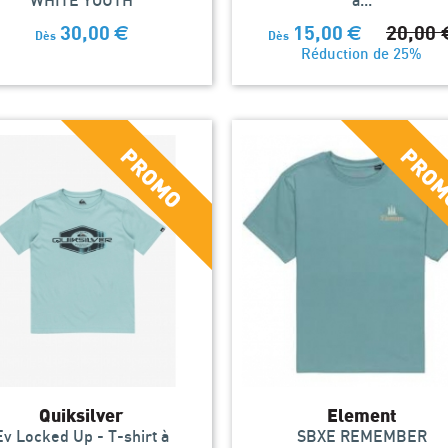
WHITE YOUTH
à...
30,00
€
15,00
€
20,00
Dès
Dès
Réduction de 25%
Quiksilver
Element
Ev Locked Up - T-shirt à
SBXE REMEMBER