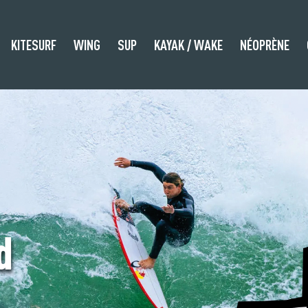
KITESURF
WING
SUP
KAYAK / WAKE
NÉOPRÈNE
d
d EARTH
ONGBOARD
d EARTH