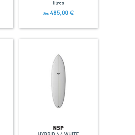
litres
485,00
€
Dès
NSP
HYBRID 6.4 WHITE