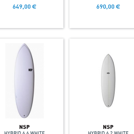
649,00
€
690,00
€
NSP
NSP
HYBRID 6.6 WHITE
HYBRID 6.2 WHITE