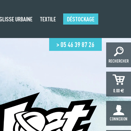
GLISSE URBAINE
TEXTILE
DÉSTOCKAGE
> 05 46 39 87 26
RECHERCHER
€
0.00
CONNEXION