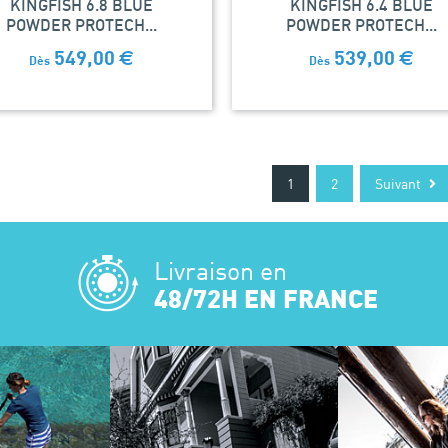
KINGFISH 6.8 BLUE
KINGFISH 6.4 BLUE
POWDER PROTECH...
POWDER PROTECH...
549,00
€
539,00
€
Dès
Dès
1
2
Suivant
Livraison en
48/72H EN FRANCE