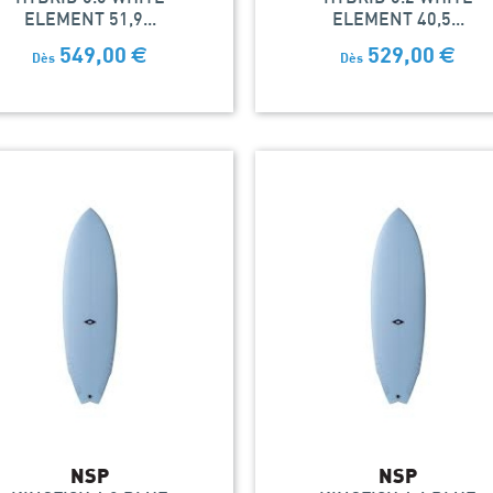
ELEMENT 51,9...
ELEMENT 40,5...
549,00
€
529,00
€
Dès
Dès
NSP
NSP