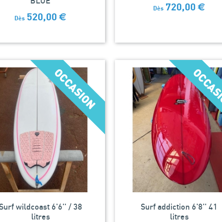
BLUE
720,00
€
Dès
520,00
€
Dès
Surf wildcoast 6'6'' / 38
Surf addiction 6'8'' 41
litres
litres