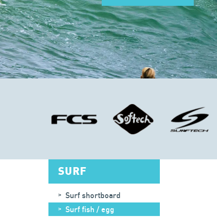
SURF
Surf shortboard
Surf fish / egg