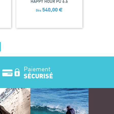
HAPPY HOUR PU 6.6
540,00
€
Dès
Paiement
SÉCURISÉ