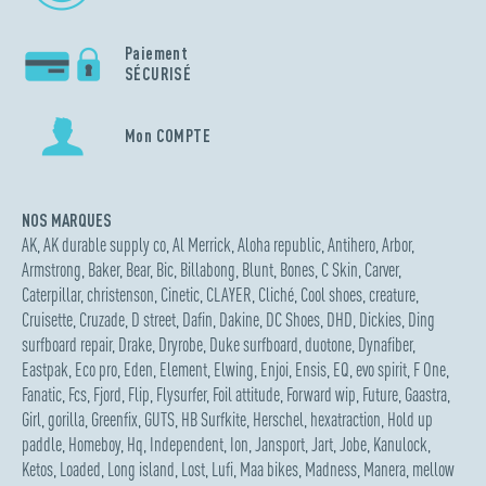
Paiement
SÉCURISÉ
Mon COMPTE
NOS MARQUES
AK
,
AK durable supply co
,
Al Merrick
,
Aloha republic
,
Antihero
,
Arbor
,
Armstrong
,
Baker
,
Bear
,
Bic
,
Billabong
,
Blunt
,
Bones
,
C Skin
,
Carver
,
Caterpillar
,
christenson
,
Cinetic
,
CLAYER
,
Cliché
,
Cool shoes
,
creature
,
Cruisette
,
Cruzade
,
D street
,
Dafin
,
Dakine
,
DC Shoes
,
DHD
,
Dickies
,
Ding
surfboard repair
,
Drake
,
Dryrobe
,
Duke surfboard
,
duotone
,
Dynafiber
,
Eastpak
,
Eco pro
,
Eden
,
Element
,
Elwing
,
Enjoi
,
Ensis
,
EQ
,
evo spirit
,
F One
,
Fanatic
,
Fcs
,
Fjord
,
Flip
,
Flysurfer
,
Foil attitude
,
Forward wip
,
Future
,
Gaastra
,
Girl
,
gorilla
,
Greenfix
,
GUTS
,
HB Surfkite
,
Herschel
,
hexatraction
,
Hold up
paddle
,
Homeboy
,
Hq
,
Independent
,
Ion
,
Jansport
,
Jart
,
Jobe
,
Kanulock
,
Ketos
,
Loaded
,
Long island
,
Lost
,
Lufi
,
Maa bikes
,
Madness
,
Manera
,
mellow