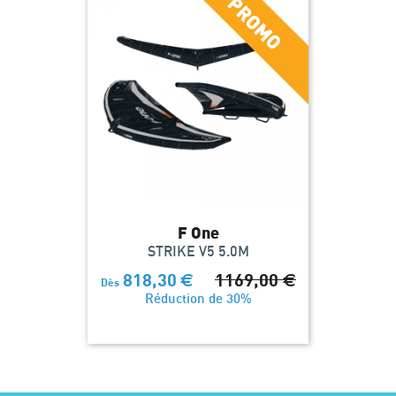
F One
STRIKE V5 5.0M
818,30
€
1169,00
€
Dès
Réduction de 30%