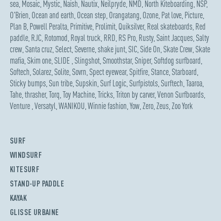
sea
,
Mosaic
,
Mystic
,
Naish
,
Nautix
,
Neilpryde
,
NMD
,
North Kiteboarding
,
NSP
,
O'Brien
,
Ocean and earth
,
Ocean step
,
Orangatang
,
Ozone
,
Pat love
,
Picture
,
Plan B
,
Powell Peralta
,
Primitive
,
Prolimit
,
Quiksilver
,
Real skateboards
,
Red
paddle
,
RJC
,
Rotomod
,
Royal truck
,
RRD
,
RS Pro
,
Rusty
,
Saint Jacques
,
Salty
crew
,
Santa cruz
,
Select
,
Severne
,
shake junt
,
SIC
,
Side On
,
Skate Crew
,
Skate
mafia
,
Skim one
,
SLIDE
,
Slingshot
,
Smoothstar
,
Sniper
,
Softdog surfboard
,
Softech
,
Solarez
,
Solite
,
Sovrn
,
Spect eyewear
,
Spitfire
,
Stance
,
Starboard
,
Sticky bumps
,
Sun tribe
,
Supskin
,
Surf Logic
,
Surfpistols
,
Surftech
,
Taaroa
,
Tahe
,
thrasher
,
Torq
,
Toy Machine
,
Tricks
,
Triton by carver
,
Venon Surfboards
,
Venture
,
Versatyl
,
WANIKOU
,
Winnie fashion
,
Yow
,
Zero
,
Zeus
,
Zoo York
SURF
WINDSURF
KITESURF
STAND-UP PADDLE
KAYAK
GLISSE URBAINE